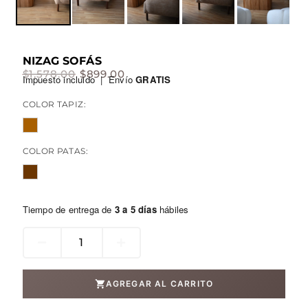
NIZAG SOFÁS
$
1,578.00
$
899.00
El
El
Impuesto incluido | Envío
GRATIS
COLOR TAPIZ:
precio
precio
original
actual
COLOR PATAS:
era:
es:
$1,578.00.
$899.00.
Tiempo de entrega de
3 a 5 días
hábiles
nizag
sofás
cantidad
AGREGAR AL CARRITO