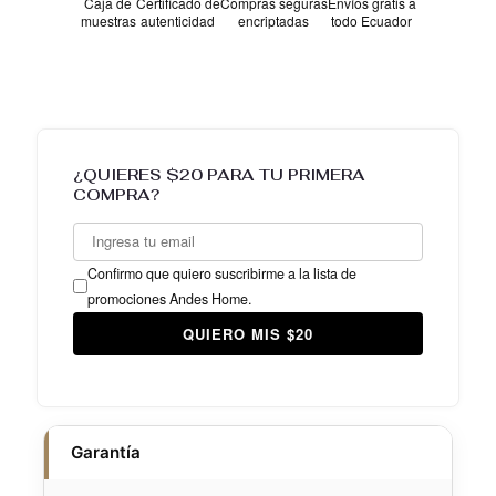
Caja de
Certificado de
Compras seguras
Envíos gratis a
muestras
autenticidad
encriptadas
todo Ecuador
Producto:
$899.00
Envío:
$0.00
¿QUIERES $20 PARA TU PRIMERA
Total estimado:
$899.00
COMPRA?
Confirmo que quiero suscribirme a la lista de
promociones Andes Home.
QUIERO MIS $20
Garantía