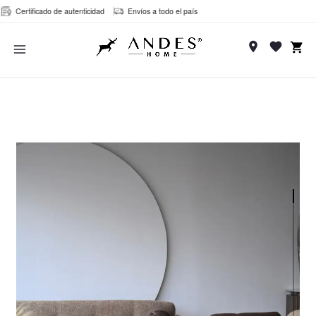
Ir
Certificado de autenticidad
Envíos a todo el país
al
MAIN
contenido
MENU