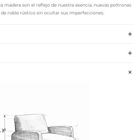
la madera son el reflejo de nuestra esencia, nuevas poltronas
e roble rústico sin ocultar sus imperfecciones.
ndino + bouclé importado
r adicional de envío o puedes retirar de tiendas gratis