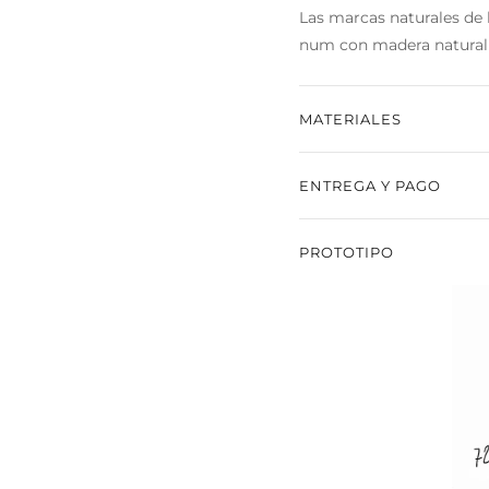
Las marcas naturales de 
num con madera natural d
MATERIALES
madera vista de roble a
ENTREGA Y PAGO
este diseño tiene un valo
PROTOTIPO