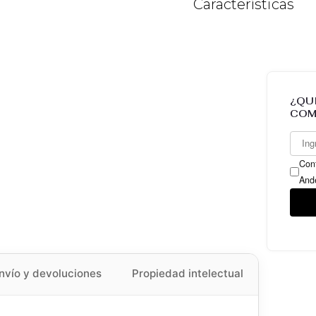
Características
¿QU
COM
Conf
And
nvío y devoluciones
Propiedad intelectual