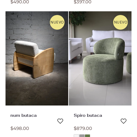
$
490.00
$
397.00
NUEVO
NUEVO
num butaca
Spiro butaca
$
498.00
$
879.00