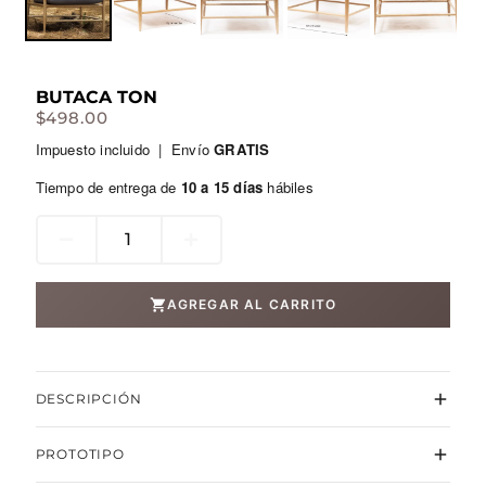
BUTACA TON
$
498.00
Impuesto incluido | Envío
GRATIS
Tiempo de entrega de
10 a 15 días
hábiles
Butaca
Ton
cantidad
AGREGAR AL CARRITO
DESCRIPCIÓN
Increíblemente casual, sus delicadas líneas son
PROTOTIPO
moldeadas a mano en madera de roble andino y cojines
de espuma y texturas de temporada.