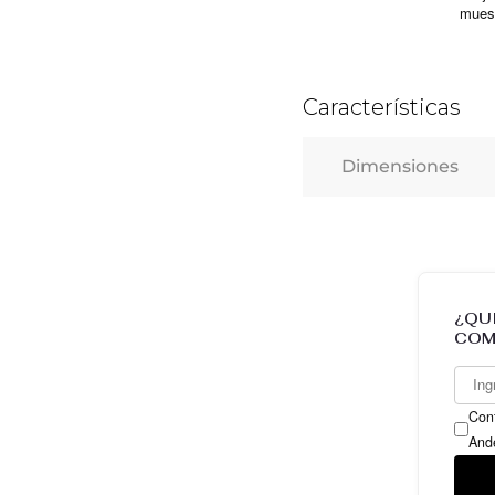
mues
331
Características
Dimensiones
¿QU
COM
Conf
And