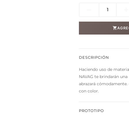
Navag
chair
cantidad
AGRE
DESCRIPCIÓN
Haciendo uso de material
NAVAG te brindarán una p
abrazará cómodamente. e
con color.
PROTOTIPO