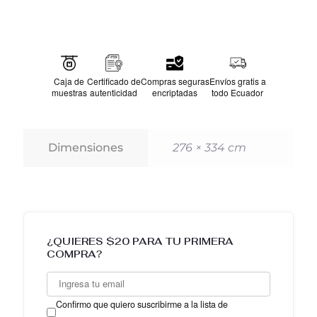
SIMPLE
Atractivo a las miradas, su diseño ergonómico está
dispuesto a dar un toque de suavidad y comodidad.
Caja de
Certificado de
Compras seguras
Envíos gratis a
muestras
autenticidad
encriptadas
todo Ecuador
280
Dimensiones
276 × 334 cm
¿QUIERES $20 PARA TU PRIMERA
COMPRA?
Confirmo que quiero suscribirme a la lista de