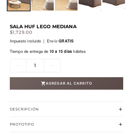
SALA HUF LEGO MEDIANA
$
1,729.00
Impuesto incluido | Envío
GRATIS
Tiempo de entrega de
10 a 15 días
hábiles
Sala
Huf
Lego
AGREGAR AL CARRITO
Mediana
cantidad
DESCRIPCIÓN
•CONJUNTO•
PROTOTIPO
SOFÁ TRIPLE + SOFÁ BUTACA CON BRAZO X 2 + BUTACA