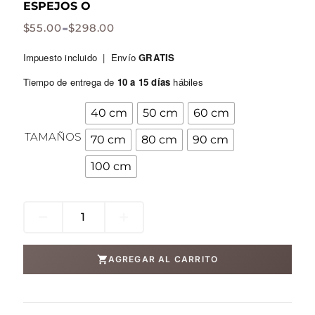
ESPEJOS O
Rango
-
$
55.00
$
298.00
de
Impuesto incluido | Envío
GRATIS
Tiempo de entrega de
10 a 15 días
hábiles
precios:
Espejos
40 cm
50 cm
60 cm
desde
O
TAMAÑOS
70 cm
80 cm
90 cm
cantidad
$55.00
100 cm
hasta
$298.00
AGREGAR AL CARRITO