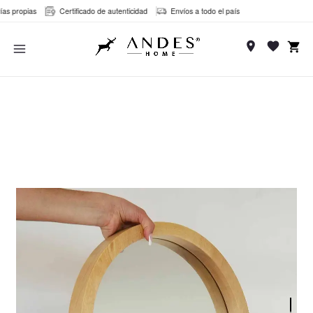
Ir
 propias
Certificado de autenticidad
Envíos a todo el país
al
MAIN
contenido
MENU