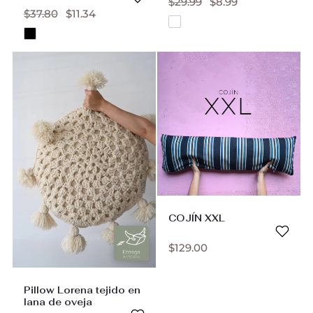
$
29.99
$
8.99
$
37.80
$
11.34
COJÍN XXL
$
129.00
Pillow Lorena tejido en
lana de oveja