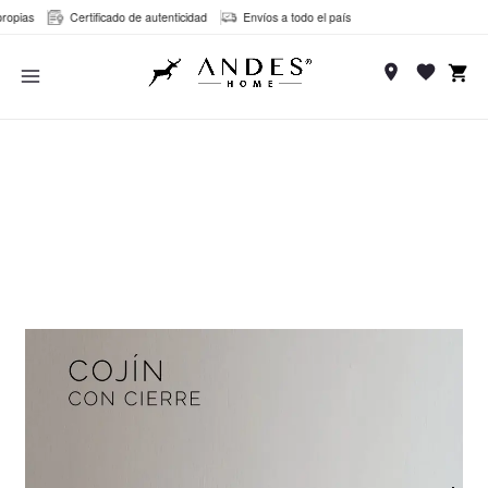
Ir
pias
Certificado de autenticidad
Envíos a todo el país
al
MAIN
contenido
MENU