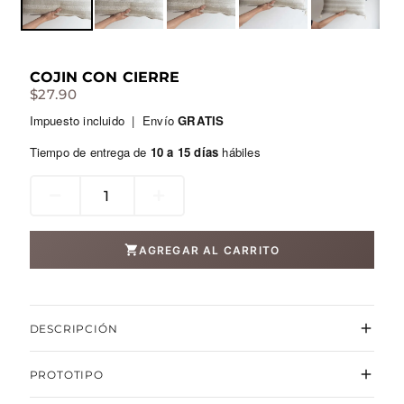
COJIN CON CIERRE
$
27.90
Impuesto incluido | Envío
GRATIS
Tiempo de entrega de
10 a 15 días
hábiles
Cojin
con
Cierre
AGREGAR AL CARRITO
cantidad
DESCRIPCIÓN
Práctico y elegante, el Cojín con Cierre combina estilo y
PROTOTIPO
funcionalidad. Su diseño con cierre oculto facilita la
limpieza y el cambio de fundas, mientras ofrece un toque