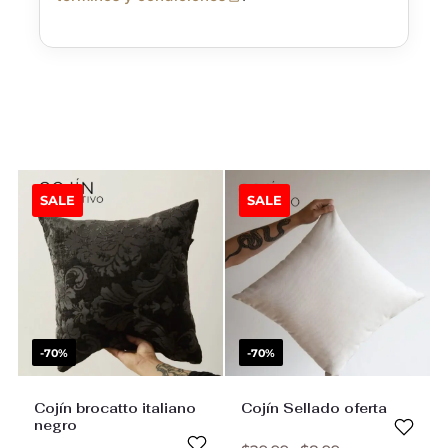
SALE
SALE
-70%
-70%
Cojín brocatto italiano
Cojín Sellado oferta
negro