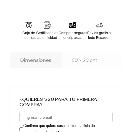
decorativo a sofás, camas o sillas. Disponible en una
variedad de colores, es la elección perfecta para cualquier
espacio.
Caja de
Certificado de
Compras seguras
Envíos gratis a
muestras
autenticidad
encriptadas
todo Ecuador
230
Dimensiones
50 × 20 cm
¿QUIERES $20 PARA TU PRIMERA
COMPRA?
Confirmo que quiero suscribirme a la lista de