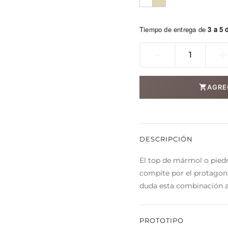
$2,500.00.
$2,000.00.
Tiempo de entrega de
3 a 5 
CLOE
mesa
de
AGRE
comedor
cantidad
DESCRIPCIÓN
El top de mármol o piedr
compite por el protagoni
duda esta combinación at
PROTOTIPO