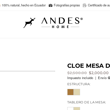
100% natural, hecho en Ecuador
Fotografías propias
Certificado de a
CLOE MESA 
$
2,500.00
$
2,000.00
El
El
Impuesto incluido | Envío
G
ESTRUCTURA:
precio
precio
original
actual
TABLERO DE LA MESA:
era:
es: