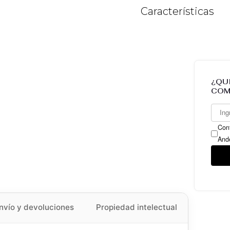
Características
¿QU
COM
Conf
And
nvío y devoluciones
Propiedad intelectual