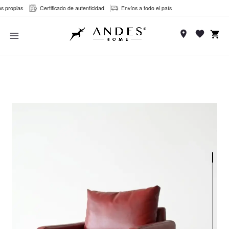
Ir
ropias
Certificado de autenticidad
Envíos a todo el país
al
MAIN
contenido
MENU