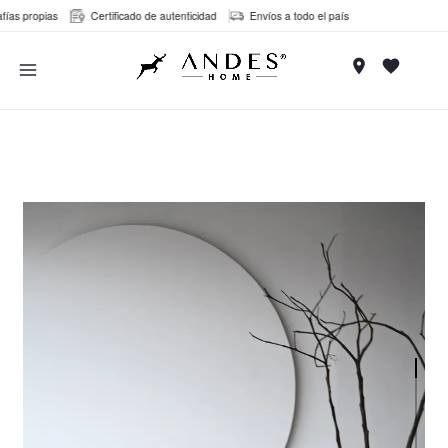
Ir
s propias
Certificado de autenticidad
Envíos a todo el país
al
MAIN
contenido
MENU