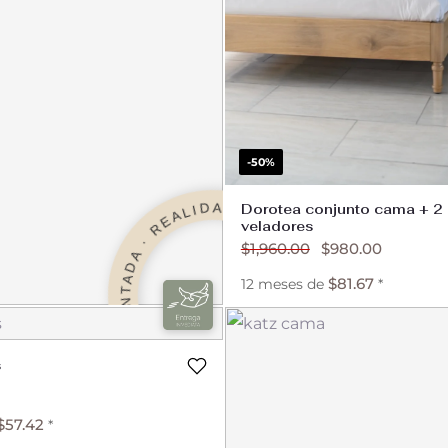
-50%
REALIDAD AUMENTADA · REALIDAD AUMENTADA ·
Dorotea conjunto cama + 2
veladores
$
1,960.00
$
980.00
$
81.67
12 meses de
*
s
$
29.58
*
$
57.42
*