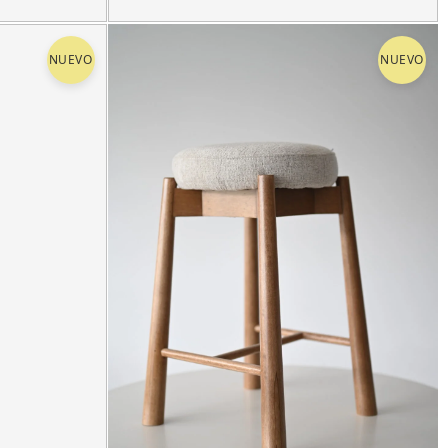
57 coffe table inox
NUEVO
NUEVO
$
890.00
$
74.17
12 meses de
*