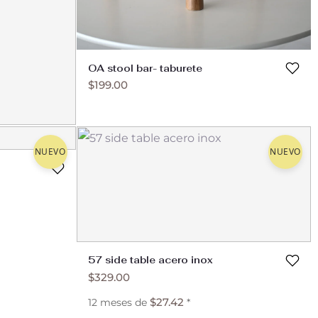
OA stool bar- taburete
$
199.00
NUEVO
NUEVO
57 side table acero inox
$
329.00
$
27.42
12 meses de
*