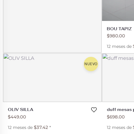
BOU TAPIZ
$
980.00
12 meses de
Mesa Liv Madera
NUEVO
$
790.00
$
65.83
12 meses de
*
OLIV SILLA
duff mesas 
$
449.00
$
698.00
$
37.42
12 meses de
*
12 meses de