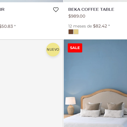
BEKA COFFEE TABLE
IR
$
989.00
$
82.42
$
50.83
12 meses de
*
*
SALE
NUEVO