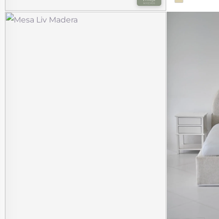
katzd butaca
$
890.00
$
74.17
12 meses de
*