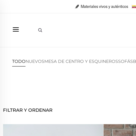
Ir
Materiales vivos y auténticos
al
contenido
Buscar
TODO
NUEVOS
MESA DE CENTRO Y ESQUINEROS
SOFÁS
B
FILTRAR Y ORDENAR