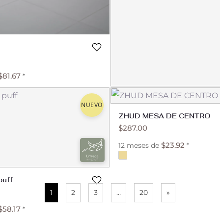
$
81.67
*
OA SILLA
NUEVO
$
498.00
ZHUD MESA DE CENTRO
$
287.00
$
41.50
12 meses de
*
$
23.92
12 meses de
*
puff
1
2
3
…
20
»
$
58.17
*