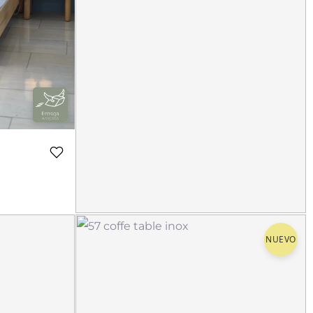
Katzd sofás
NUEVO
$
5,300.00
$
441.67
12 meses de
*