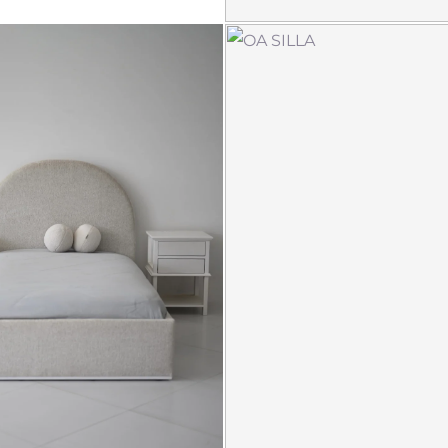
katz cama
$
4,900.00
$
408.33
12 meses de
*